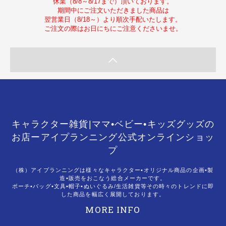
休業（8/8～8/17まで）頂いております。
期間中にご注文いただきました商品は
翌営業日（8/18～）より順次手配いたします。
ご注文の際はお日にちにご注意くださいませ。
キャラクター雑貨|ママ•ベビー•キッズグッズの
お店ーアイプランニング公式オンラインショッ
プ
（株）アイプランニングは様々なキャラクター•オリジナル商品の企画•製
造•販売をおこなう総合メーカーです。
ポーチ•バッグ•文具•帽子•ぬいぐるみ/生活雑貨等その時々のトレンドに即
した商品を幅広く展開しております。
MORE INFO