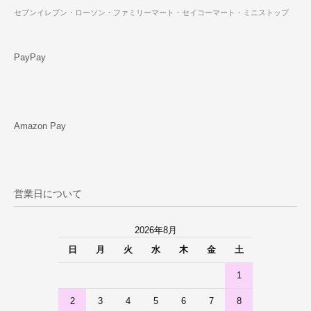
セブンイレブン・ローソン・ファミリーマート・セイコーマート・ミニストップ
PayPay
Amazon Pay
営業日について
2026年8月
日
月
火
水
木
金
土
1
2
3
4
5
6
7
8