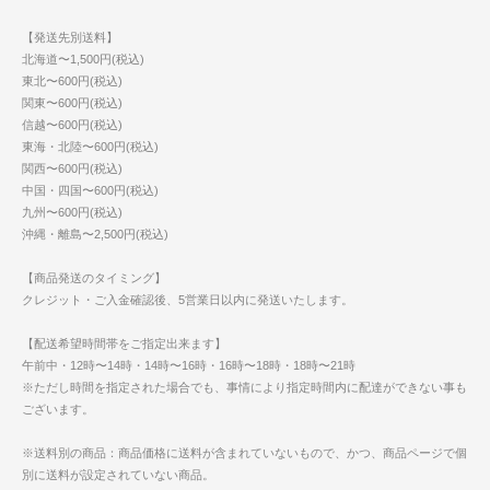
【発送先別送料】
北海道〜1,500円(税込)
東北〜600円(税込)
関東〜600円(税込)
信越〜600円(税込)
東海・北陸〜600円(税込)
関西〜600円(税込)
中国・四国〜600円(税込)
九州〜600円(税込)
沖縄・離島〜2,500円(税込)
【商品発送のタイミング】
クレジット・ご入金確認後、5営業日以内に発送いたします。
【配送希望時間帯をご指定出来ます】
午前中・12時〜14時・14時〜16時・16時〜18時・18時〜21時
※ただし時間を指定された場合でも、事情により指定時間内に配達ができない事も
ございます。
※送料別の商品：商品価格に送料が含まれていないもので、かつ、商品ページで個
別に送料が設定されていない商品。