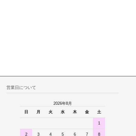
営業日について
2026年8月
日
月
火
水
木
金
土
1
2
3
4
5
6
7
8