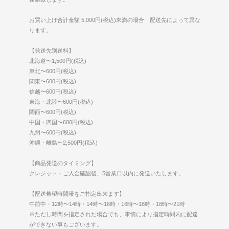
お買い上げ合計金額 5,000円(税込)未満の場合 配送先によって異な
ります。
【発送先別送料】
北海道〜1,500円(税込)
東北〜600円(税込)
関東〜600円(税込)
信越〜600円(税込)
東海・北陸〜600円(税込)
関西〜600円(税込)
中国・四国〜600円(税込)
九州〜600円(税込)
沖縄・離島〜2,500円(税込)
【商品発送のタイミング】
クレジット・ご入金確認後、5営業日以内に発送いたします。
【配送希望時間帯をご指定出来ます】
午前中・12時〜14時・14時〜16時・16時〜18時・18時〜21時
※ただし時間を指定された場合でも、事情により指定時間内に配達
ができない事もございます。