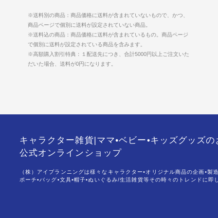
※送料別の商品：商品価格に送料が含まれていないもので、かつ、
商品ページで個別に送料が設定されていない商品。
※送料込の商品：商品価格に送料が含まれているもの。商品ページ
で個別に送料が設定されている商品を含みます。
※高額購入割引特典：１配送先につき、合計5000円以上ご注文いた
だいた場合、送料が0円になります。
キャラクター雑貨|ママ•ベビー•キッズグッズ
公式オンラインショップ
（株）アイプランニングは様々なキャラクター•オリジナル商品の企画•製
ポーチ•バッグ•文具•帽子•ぬいぐるみ/生活雑貨等その時々のトレンドに