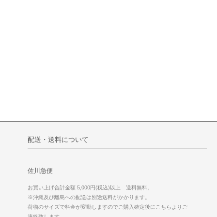
配送・送料について
佐川急便
お買い上げ合計金額 5,000円(税込)以上 送料無料。
※沖縄及び離島への配送は別途送料がかかります。
荷物のサイズで料金が変動しますのでご購入確定後にこちらよりご
連絡致します。