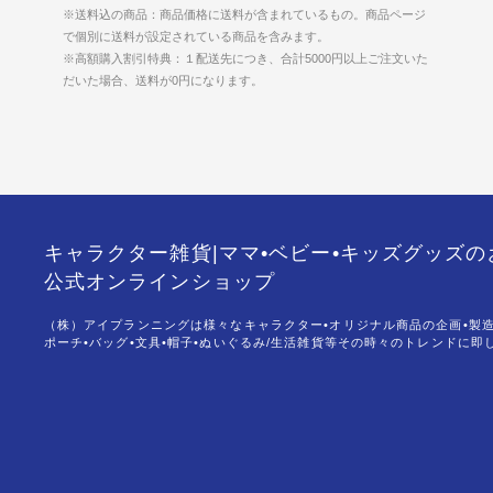
※送料込の商品：商品価格に送料が含まれているもの。商品ページ
で個別に送料が設定されている商品を含みます。
※高額購入割引特典：１配送先につき、合計5000円以上ご注文いた
だいた場合、送料が0円になります。
キャラクター雑貨|ママ•ベビー•キッズグッズ
公式オンラインショップ
（株）アイプランニングは様々なキャラクター•オリジナル商品の企画•製
ポーチ•バッグ•文具•帽子•ぬいぐるみ/生活雑貨等その時々のトレンドに