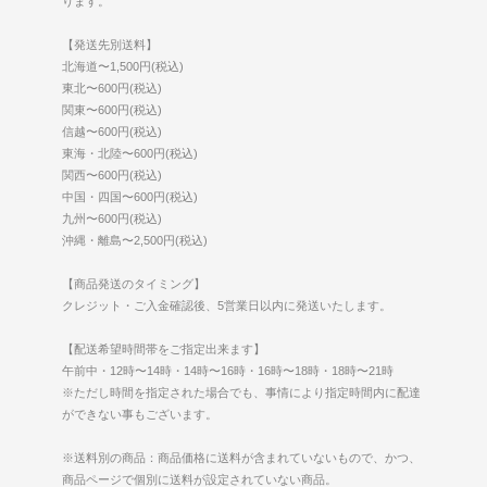
ります。
【発送先別送料】
北海道〜1,500円(税込)
東北〜600円(税込)
関東〜600円(税込)
信越〜600円(税込)
東海・北陸〜600円(税込)
関西〜600円(税込)
中国・四国〜600円(税込)
九州〜600円(税込)
沖縄・離島〜2,500円(税込)
【商品発送のタイミング】
クレジット・ご入金確認後、5営業日以内に発送いたします。
【配送希望時間帯をご指定出来ます】
午前中・12時〜14時・14時〜16時・16時〜18時・18時〜21時
※ただし時間を指定された場合でも、事情により指定時間内に配達
ができない事もございます。
※送料別の商品：商品価格に送料が含まれていないもので、かつ、
商品ページで個別に送料が設定されていない商品。