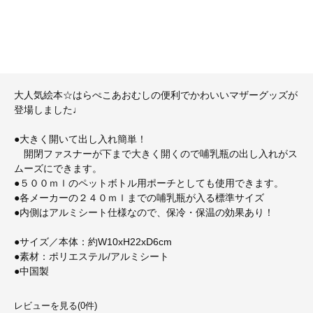
大人気絵本☆はらぺこあおむしの便利でかわいいマザーグッズが
登場しました♩
●大きく開いて出し入れ簡単！
開閉ファスナーが下まで大きく開くので哺乳瓶の出し入れがス
ムーズにできます。
●５００ｍｌのペットボトル用ポーチとしても使用できます。
●各メーカーの２４０ｍｌまでの哺乳瓶が入る標準サイズ
●内側はアルミシート仕様なので、保冷・保温の効果あり！
●サイズ／本体：約W10xH22xD6cm
●素材：ポリエステル/アルミシート
●中国製
レビューを見る(0件)