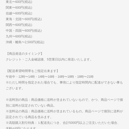
東北〜600円(税込)
関東〜600円(税込)
信越〜600円(税込)
東海・北陸〜600円(税込)
関西〜600円(税込)
中国・四国〜600円(税込)
九州〜600円(税込)
沖縄・離島〜2,500円(税込)
【商品発送のタイミング】
クレジット・ご入金確認後、5営業日以内に発送いたします。
【配送希望時間帯をご指定出来ます】
午前中・12時〜14時・14時〜16時・16時〜18時・18時〜21時
※ただし時間を指定された場合でも、事情により指定時間内に配達ができない事も
ございます。
※送料別の商品：商品価格に送料が含まれていないもので、かつ、商品ページで個
別に送料が設定されていない商品。
※送料込の商品：商品価格に送料が含まれているもの。商品ページで個別に送料が
設定されている商品を含みます。
※高額購入割引特典：１配送先につき、合計5000円以上ご注文いただいた場合、
送料が0円になります。