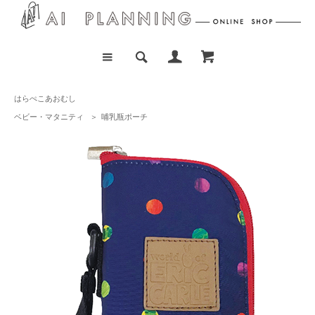
はらぺこあおむし
ベビー・マタニティ
＞
哺乳瓶ポーチ