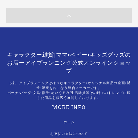
キャラクター雑貨|ママ•ベビー•キッズグッズの
お店ーアイプランニング公式オンラインショッ
プ
（株）アイプランニングは様々なキャラクター•オリジナル商品の企画•製
造•販売をおこなう総合メーカーです。
ポーチ•バッグ•文具•帽子•ぬいぐるみ/生活雑貨等その時々のトレンドに即
した商品を幅広く展開しております。
MORE INFO
ホーム
お支払い方法について