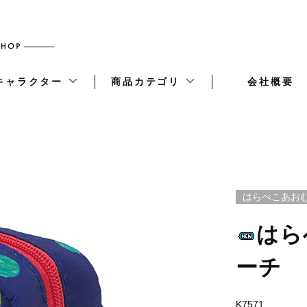
キャラクター
商品カテゴリ
会社概要
はらぺこあお
はら
ーチ
K7571