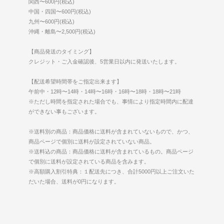
関西〜600円(税込)
中国・四国〜600円(税込)
九州〜600円(税込)
沖縄・離島〜2,500円(税込)
【商品発送のタイミング】
クレジット・ご入金確認後、5営業日以内に発送いたします。
【配送希望時間帯をご指定出来ます】
午前中・12時〜14時・14時〜16時・16時〜18時・18時〜21時
※ただし時間を指定された場合でも、事情により指定時間内に配達
ができない事もございます。
※送料別の商品：商品価格に送料が含まれていないもので、かつ、
商品ページで個別に送料が設定されていない商品。
※送料込の商品：商品価格に送料が含まれているもの。商品ページ
で個別に送料が設定されている商品を含みます。
※高額購入割引特典：１配送先につき、合計5000円以上ご注文いた
だいた場合、送料が0円になります。