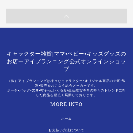
キャラクター雑貨|ママ•ベビー•キッズグッズの
お店ーアイプランニング公式オンラインショッ
プ
（株）アイプランニングは様々なキャラクター•オリジナル商品の企画•製
造•販売をおこなう総合メーカーです。
ポーチ•バッグ•文具•帽子•ぬいぐるみ/生活雑貨等その時々のトレンドに即
した商品を幅広く展開しております。
MORE INFO
ホーム
お支払い方法について