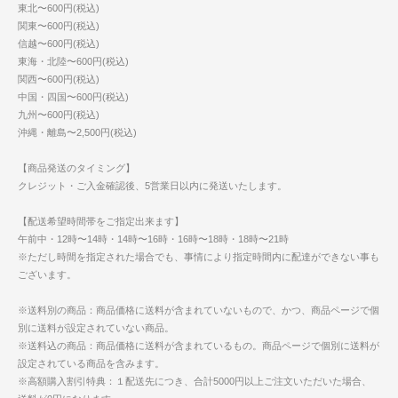
東北〜600円(税込)
関東〜600円(税込)
信越〜600円(税込)
東海・北陸〜600円(税込)
関西〜600円(税込)
中国・四国〜600円(税込)
九州〜600円(税込)
沖縄・離島〜2,500円(税込)
【商品発送のタイミング】
クレジット・ご入金確認後、5営業日以内に発送いたします。
【配送希望時間帯をご指定出来ます】
午前中・12時〜14時・14時〜16時・16時〜18時・18時〜21時
※ただし時間を指定された場合でも、事情により指定時間内に配達ができない事も
ございます。
※送料別の商品：商品価格に送料が含まれていないもので、かつ、商品ページで個
別に送料が設定されていない商品。
※送料込の商品：商品価格に送料が含まれているもの。商品ページで個別に送料が
設定されている商品を含みます。
※高額購入割引特典：１配送先につき、合計5000円以上ご注文いただいた場合、