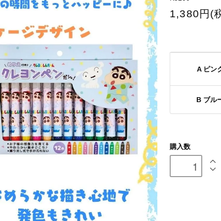
1,380円(
A ピン
B ブル
購入数