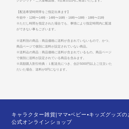
クレジット・ご入金確認後、5営業日以内に発送いたします。
【配送希望時間帯をご指定出来ます】
午前中・12時〜14時・14時〜16時・16時〜18時・18時〜21時
※ただし時間を指定された場合でも、事情により指定時間内に配達
ができない事もございます。
※送料別の商品：商品価格に送料が含まれていないもので、かつ、
商品ページで個別に送料が設定されていない商品。
※送料込の商品：商品価格に送料が含まれているもの。商品ページ
で個別に送料が設定されている商品を含みます。
※高額購入割引特典：１配送先につき、合計5000円以上ご注文いた
だいた場合、送料が0円になります。
キャラクター雑貨|ママ•ベビー•キッズグッズ
公式オンラインショップ