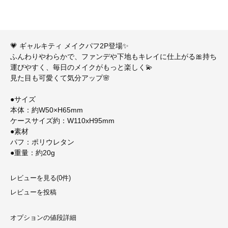
💗 ギャルキティ メイクパフ2P登場✨
ふんわりやわらかで、ファンデや下地もキレイに仕上がる🎀持ち
運びやすく、毎日のメイクがもっと楽しく💫
見た目も可愛くて気分アップ🌸
●サイズ
本体：約W50×H65mm
ケースサイズ約：W110xH95mm
●素材
パフ：ポリウレタン
●重量：約20g
レビューを見る(0件)
レビューを投稿
オプションの値段詳細