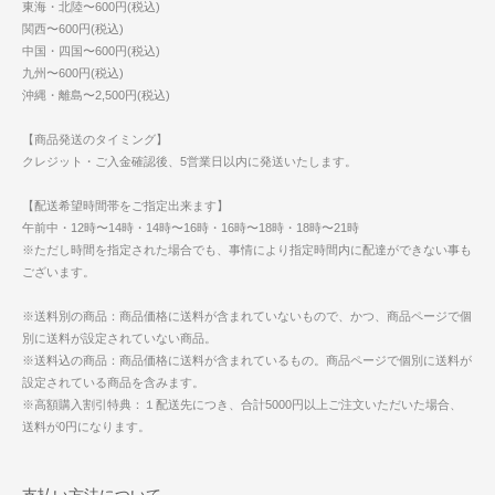
東海・北陸〜600円(税込)
関西〜600円(税込)
中国・四国〜600円(税込)
九州〜600円(税込)
沖縄・離島〜2,500円(税込)
【商品発送のタイミング】
クレジット・ご入金確認後、5営業日以内に発送いたします。
【配送希望時間帯をご指定出来ます】
午前中・12時〜14時・14時〜16時・16時〜18時・18時〜21時
※ただし時間を指定された場合でも、事情により指定時間内に配達ができない事も
ございます。
※送料別の商品：商品価格に送料が含まれていないもので、かつ、商品ページで個
別に送料が設定されていない商品。
※送料込の商品：商品価格に送料が含まれているもの。商品ページで個別に送料が
設定されている商品を含みます。
※高額購入割引特典：１配送先につき、合計5000円以上ご注文いただいた場合、
送料が0円になります。
支払い方法について